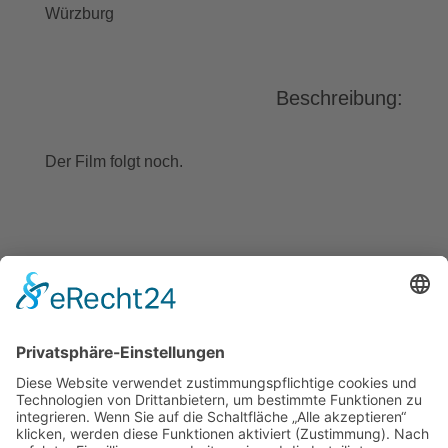
Würzburg
Beschreibung:
Der Film folgt noch.
BAYGEBDIA
Bayerische
Gebärdendialekte
Barrierefreiheit