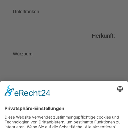
stimmen Sie der Nutzung des
Service zu, um dieses Video
Unterfranken
anzusehen.
Mehr Informationen
Herkunft:
Akzeptieren
powered by
Usercentrics Consent
Würzburg
Management Platform
&
eRecht24
BAYGEBDIA
Bayerische
Gebärdendialekte