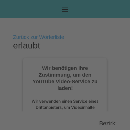
Zurück zur Wörterliste
erlaubt
Wir benötigen Ihre
Zustimmung, um den
YouTube Video-Service zu
laden!
Wir verwenden einen Service eines
Drittanbieters, um Videoinhalte
einzubetten. Dieser Service kann
Daten zu Ihren Aktivitäten sammeln.
Bezirk:
Bitte lesen Sie die Details durch und