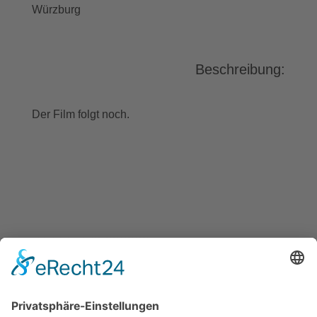
Würzburg
Beschreibung:
Der Film folgt noch.
BAYGEBDIA
Bayerische
Gebärdendialekte
Barrierefreiheit