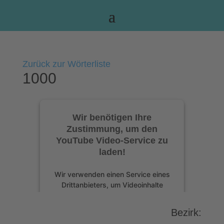
Zurück zur Wörterliste
1000
Wir benötigen Ihre
Zustimmung, um den
YouTube Video-Service zu
laden!
Wir verwenden einen Service eines
Drittanbieters, um Videoinhalte
einzubetten. Dieser Service kann
Daten zu Ihren Aktivitäten sammeln.
Bezirk:
Bitte lesen Sie die Details durch und