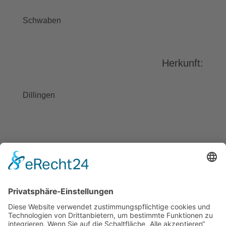
stimmen Sie der Nutzung des
Service zu, um dieses Video
Schwaben
anzusehen.
Mehr Informationen
Herkunft:
Akzeptieren
powered by
Usercentrics Consent
Dillingen
Management Platform
&
eRecht24
BAYGEBDIA
Bayerische
Gebärdendialekte