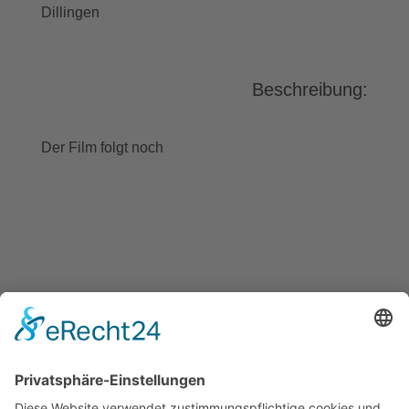
Dillingen
Beschreibung:
Der Film folgt noch
BAYGEBDIA
Bayerische
Gebärdendialekte
Barrierefreiheit