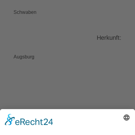
stimmen Sie der Nutzung des
Service zu, um dieses Video
Schwaben
anzusehen.
Mehr Informationen
Herkunft:
Akzeptieren
powered by
Usercentrics Consent
Augsburg
Management Platform
&
eRecht24
BAYGEBDIA
Bayerische
Gebärdendialekte