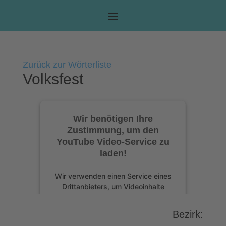
Zurück zur Wörterliste
Volksfest
Wir benötigen Ihre
Zustimmung, um den
YouTube Video-Service zu
laden!
Wir verwenden einen Service eines
Drittanbieters, um Videoinhalte
einzubetten. Dieser Service kann
Daten zu Ihren Aktivitäten sammeln.
Bezirk:
Bitte lesen Sie die Details durch und