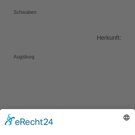
stimmen Sie der Nutzung des
Service zu, um dieses Video
Schwaben
anzusehen.
Mehr Informationen
Herkunft:
Akzeptieren
powered by
Usercentrics Consent
Augsburg
Management Platform
&
eRecht24
BAYGEBDIA
Bayerische
Gebärdendialekte