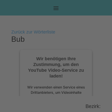
Zurück zur Wörterliste
Bub
Wir benötigen Ihre
Zustimmung, um den
YouTube Video-Service zu
laden!
Wir verwenden einen Service eines
Drittanbieters, um Videoinhalte
einzubetten. Dieser Service kann
Daten zu Ihren Aktivitäten sammeln.
Bezirk:
Bitte lesen Sie die Details durch und