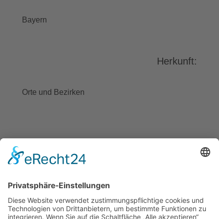
stimmen Sie der Nutzung des
Service zu, um dieses Video
Bayern
anzusehen.
Mehr Informationen
Herkunft:
Akzeptieren
powered by
Usercentrics Consent
Orte und Bezirken
Management Platform
&
eRecht24
BAYGEBDIA
Bayerische
Gebärdendialekte