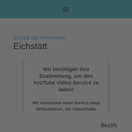
Zurück zur Wörterliste
Eichstätt
Wir benötigen Ihre
Zustimmung, um den
YouTube Video-Service zu
laden!
Wir verwenden einen Service eines
Drittanbieters, um Videoinhalte
einzubetten. Dieser Service kann
Daten zu Ihren Aktivitäten sammeln.
Bezirk:
Bitte lesen Sie die Details durch und