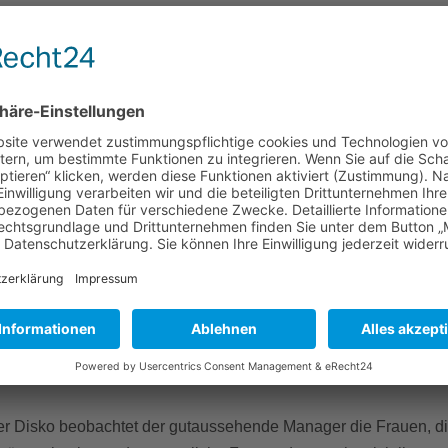
Stau dauert ewig.
Darauf verzichtet
der Chef und weicht auf di
 zu nehmen.
piel 2
estaurant sitzen die Gehörlosen bereits am Tisch. Neben ihn is
rviert. Sie kommen zum reservierten Tisch für ein Date. Nach
ärdensprache, die sie beim Kennenlernen stört.
Umgehend ver
piel 3
dem Weihnachtsfest wird eine gesonderte Figur „Kulturpreis“ verst
e getrieben. Schweren Herzens muss ich
darauf verzichten
.
piel 4
er Disko beobachtet der gutaussehende Manager die Frauen, di