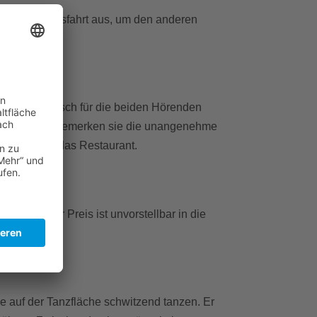
e nächste Ausfahrt aus, um den anderen
t noch ein Tisch für die beiden Hörenden
 kurzer Weile bemerken sie die unangenehme
lassen
sie das Restaurant.
eigert. Der Preis ist unvorstellbar in die
e auf der Tanzfläche schwitzend tanzen. Er