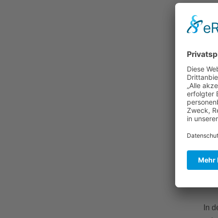
Der 
Weg
Beis
Im R
rese
Geb
Beis
Auf 
Höh
Beis
In d