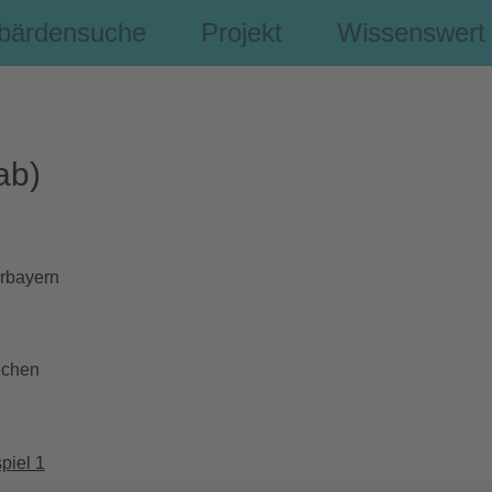
bärdensuche
Projekt
Wissenswert
ab)
rbayern
chen
piel 1