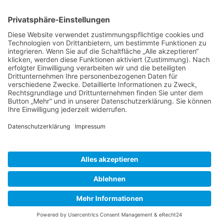
Bayerische
Gebärdendialekte
Barrierefreiheit
Kontakt
Danksagung
Impressum
Datenschutz
Cookie-Einstellungen
@ 2026 BayGebDia -
Das digitale Gebärdenwörterbuch für Bayern