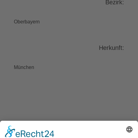
Bezirk:
Bitte lesen Sie die Details durch und
stimmen Sie der Nutzung des
Service zu, um dieses Video
Oberbayern
anzusehen.
Mehr Informationen
Herkunft:
Akzeptieren
powered by
Usercentrics Consent
München
Management Platform
&
eRecht24
BAYGEBDIA