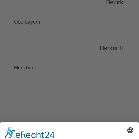
Bezirk:
Bitte lesen Sie die Details durch und
stimmen Sie der Nutzung des
Service zu, um dieses Video
Oberbayern
anzusehen.
Mehr Informationen
Herkunft:
Akzeptieren
powered by
Usercentrics Consent
München
Management Platform
&
eRecht24
BAYGEBDIA