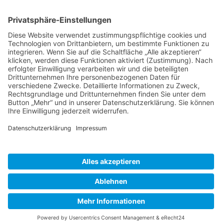
Bayerische
Gebärdendialekte
Barrierefreiheit
Kontakt
Danksagung
Impressum
Datenschutz
Cookie-Einstellungen
@ 2026 BayGebDia -
Das digitale Gebärdenwörterbuch für Bayern