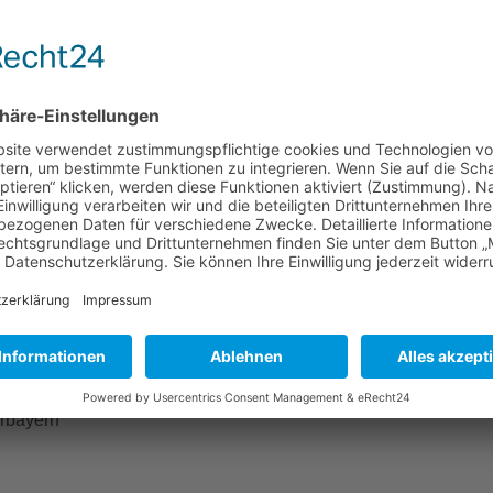
Mehr Informationen
Akzeptieren
powered by
Usercentrics Consent Management
Platform
&
eRecht24
rbayern