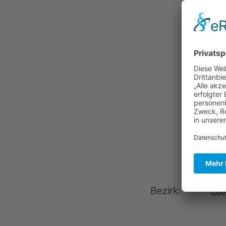
Bezirk:
Obe