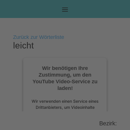
Zurück zur Wörterliste
leicht
Wir benötigen Ihre
Zustimmung, um den
YouTube Video-Service zu
laden!
Wir verwenden einen Service eines
Drittanbieters, um Videoinhalte
einzubetten. Dieser Service kann
Daten zu Ihren Aktivitäten sammeln.
Bezirk:
Bitte lesen Sie die Details durch und