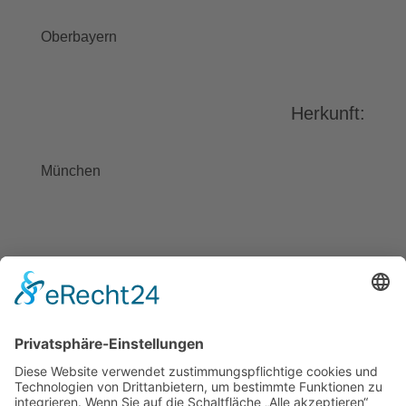
stimmen Sie der Nutzung des
Service zu, um dieses Video
Oberbayern
anzusehen.
Mehr Informationen
Herkunft:
Akzeptieren
powered by
Usercentrics Consent
München
Management Platform
&
eRecht24
BAYGEBDIA
Bayerische
Gebärdendialekte