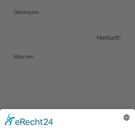
stimmen Sie der Nutzung des
Service zu, um dieses Video
Oberbayern
anzusehen.
Mehr Informationen
Herkunft:
Akzeptieren
powered by
Usercentrics Consent
München
Management Platform
&
eRecht24
BAYGEBDIA
Bayerische
Gebärdendialekte