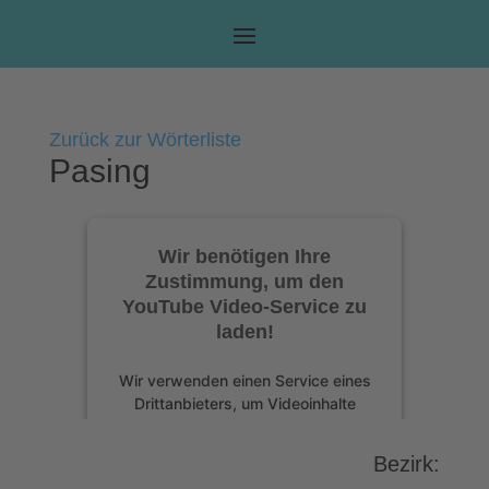
Zurück zur Wörterliste
Pasing
Wir benötigen Ihre
Zustimmung, um den
YouTube Video-Service zu
laden!
Wir verwenden einen Service eines
Drittanbieters, um Videoinhalte
einzubetten. Dieser Service kann
Daten zu Ihren Aktivitäten sammeln.
Bezirk:
Bitte lesen Sie die Details durch und