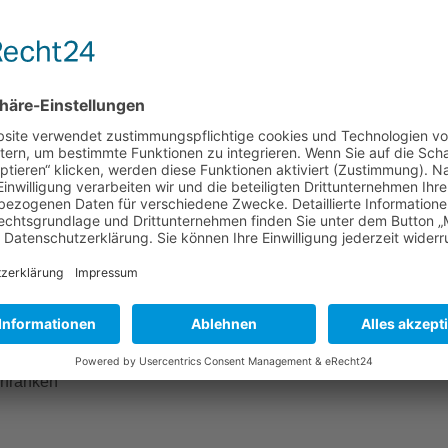
Mehr Informationen
Akzeptieren
powered by
Usercentrics Consent Management
Platform
&
eRecht24
rfranken