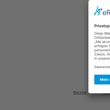
Bezirk:
Obe