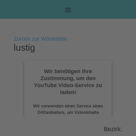
Zurück zur Wörterliste
lustig
Wir benötigen Ihre
Zustimmung, um den
YouTube Video-Service zu
laden!
Wir verwenden einen Service eines
Drittanbieters, um Videoinhalte
einzubetten. Dieser Service kann
Daten zu Ihren Aktivitäten sammeln.
Bezirk:
Bitte lesen Sie die Details durch und