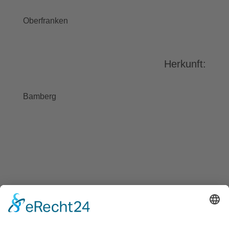
stimmen Sie der Nutzung des
Service zu, um dieses Video
Oberfranken
anzusehen.
Mehr Informationen
Herkunft:
Akzeptieren
powered by
Usercentrics Consent
Bamberg
Management Platform
&
eRecht24
BAYGEBDIA
Bayerische
Gebärdendialekte