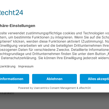
Mehr Informationen
Akzeptieren
powered by
Usercentrics Consent Management
Platform
&
eRecht24
rfranken