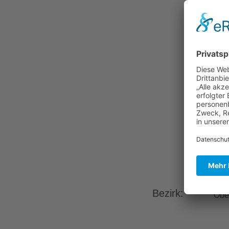
Bezirk:
Obe