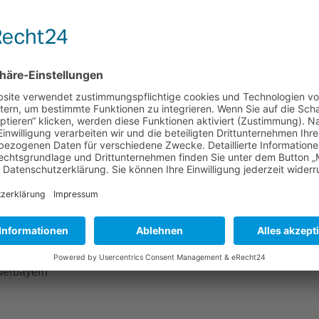
Mehr Informationen
Akzeptieren
powered by
Usercentrics Consent Management
Platform
&
eRecht24
derbayern