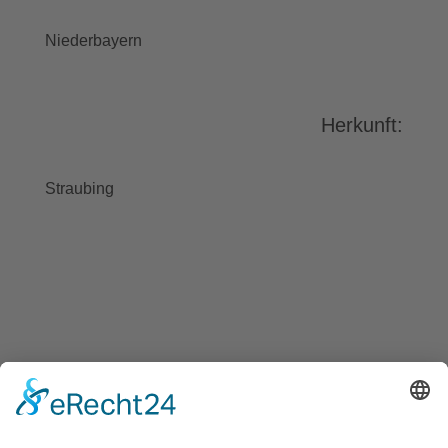
stimmen Sie der Nutzung des
Service zu, um dieses Video
Niederbayern
anzusehen.
Mehr Informationen
Herkunft:
Akzeptieren
powered by
Usercentrics Consent
Straubing
Management Platform
&
eRecht24
BAYGEBDIA
Bayerische
Gebärdendialekte