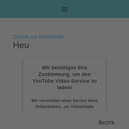
Zurück zur Wörterliste
Heu
Wir benötigen Ihre
Zustimmung, um den
YouTube Video-Service zu
laden!
Wir verwenden einen Service eines
Drittanbieters, um Videoinhalte
einzubetten. Dieser Service kann
Daten zu Ihren Aktivitäten sammeln.
Bezirk:
Bitte lesen Sie die Details durch und