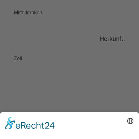
stimmen Sie der Nutzung des
Service zu, um dieses Video
Mittelfranken
anzusehen.
Mehr Informationen
Herkunft:
Akzeptieren
powered by
Usercentrics Consent
Zell
Management Platform
&
eRecht24
BAYGEBDIA
Bayerische
Gebärdendialekte