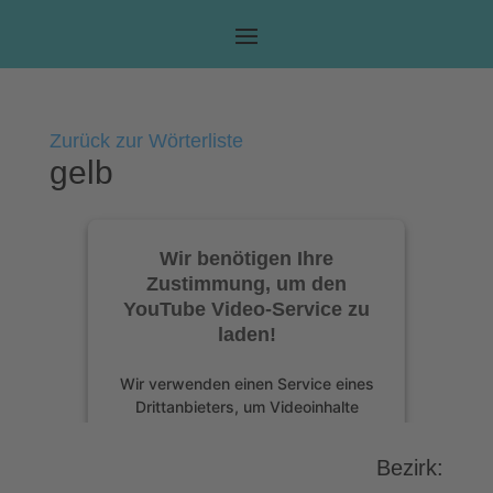
Zurück zur Wörterliste
gelb
Wir benötigen Ihre
Zustimmung, um den
YouTube Video-Service zu
laden!
Wir verwenden einen Service eines
Drittanbieters, um Videoinhalte
einzubetten. Dieser Service kann
Daten zu Ihren Aktivitäten sammeln.
Bezirk:
Bitte lesen Sie die Details durch und