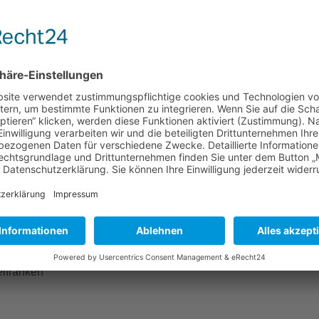
Mehr Informationen
Akzeptieren
powered by
Usercentrics Consent Management
Platform
&
eRecht24
elfranken