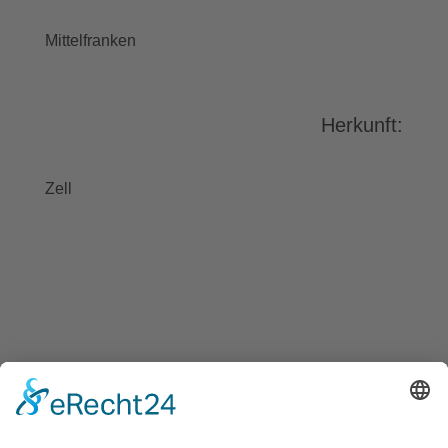
stimmen Sie der Nutzung des
Service zu, um dieses Video
Mittelfranken
anzusehen.
Mehr Informationen
Herkunft:
Akzeptieren
powered by
Usercentrics Consent
Zell
Management Platform
&
eRecht24
BAYGEBDIA
Bayerische
Gebärdendialekte