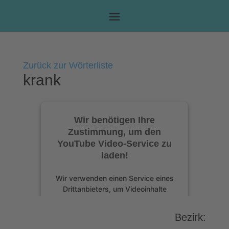
Zurück zur Wörterliste
krank
Wir benötigen Ihre
Zustimmung, um den
YouTube Video-Service zu
laden!
Wir verwenden einen Service eines
Drittanbieters, um Videoinhalte
einzubetten. Dieser Service kann
Daten zu Ihren Aktivitäten sammeln.
Bezirk:
Bitte lesen Sie die Details durch und