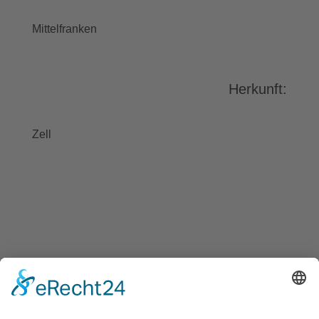
stimmen Sie der Nutzung des
Service zu, um dieses Video
Mittelfranken
anzusehen.
Mehr Informationen
Herkunft:
Akzeptieren
powered by
Usercentrics Consent
Zell
Management Platform
&
eRecht24
BAYGEBDIA
Bayerische
Gebärdendialekte