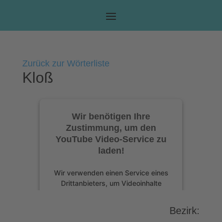
Zurück zur Wörterliste
Kloß
Wir benötigen Ihre
Zustimmung, um den
YouTube Video-Service zu
laden!
Wir verwenden einen Service eines
Drittanbieters, um Videoinhalte
einzubetten. Dieser Service kann
Daten zu Ihren Aktivitäten sammeln.
Bezirk:
Bitte lesen Sie die Details durch und