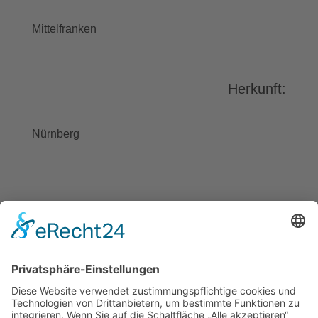
stimmen Sie der Nutzung des
Service zu, um dieses Video
Mittelfranken
anzusehen.
Mehr Informationen
Herkunft:
Akzeptieren
powered by
Usercentrics Consent
Nürnberg
Management Platform
&
eRecht24
BAYGEBDIA
Bayerische
Gebärdendialekte